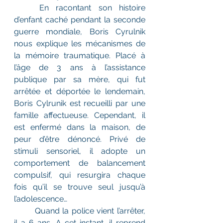
	En racontant son histoire 
d’enfant caché pendant la seconde 
guerre mondiale, Boris Cyrulnik 
nous explique les mécanismes de 
la mémoire traumatique. Placé à 
l’âge de 3 ans à l’assistance 
publique par sa mère, qui fut 
arrêtée et déportée le lendemain, 
Boris Cylrunik est recueilli par une 
famille affectueuse. Cependant, il 
est enfermé dans la maison, de 
peur d’être dénoncé. Privé de 
stimuli sensoriel, il adopte un 
comportement de balancement 
compulsif, qui resurgira chaque 
fois qu’il se trouve seul jusqu’à 
l’adolescence… 
	Quand la police vient l’arrêter, 
il a 6 ans. A cet instant, il reprend 