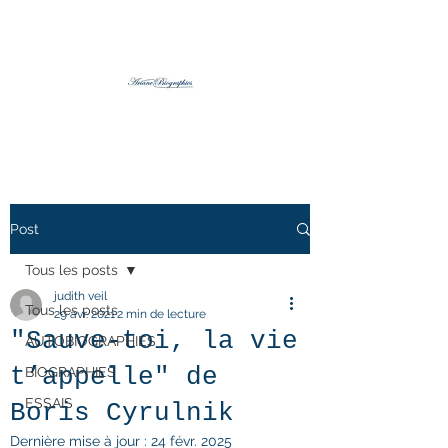
Post
Tous les posts
judith veil
Tous les posts
29 avr. 2021
2 min de lecture
"Sauve-toi, la vie
AUTOBIOGRAPHIES
t’appelle" de
BIOGRAPHIES
ESSAIS
Boris Cyrulnik
Dernière mise à jour :
24 févr. 2025