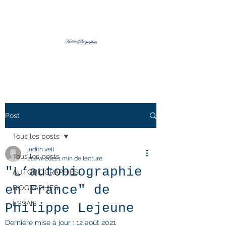
Post
Tous les posts
judith veil
Tous les posts
21 avr. 2021
1 min de lecture
"L’autobiographie
AUTOBIOGRAPHIES
en France" de
BIOGRAPHIES
ESSAIS
Philippe Lejeune
Dernière mise à jour :
12 août 2021